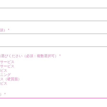
須）
必
お選びください（必須：複数選択可）
*
須
サービス
項
サービス
目
ビス
ニング
ス（硬質面）
ビス
）