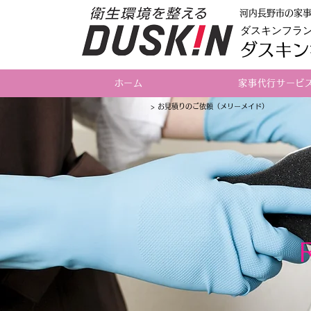
河内長野市の家
ダスキンフラ
ダスキン
ホーム
家事代行サービ
> お見積りのご依頼（メリーメイド）